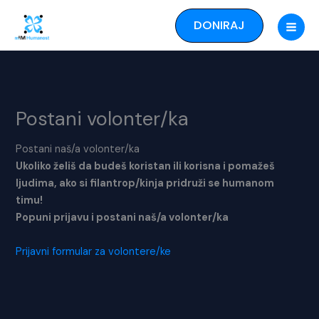
Skip
DONIRAJ
to
content
Postani volonter/ka
Postani naš/a volonter/ka
Ukoliko želiš da budeš koristan ili korisna i pomažeš
ljudima, ako si filantrop/kinja pridruži se humanom
timu!
Popuni prijavu i postani naš/a volonter/ka
Prijavni formular za volontere/ke